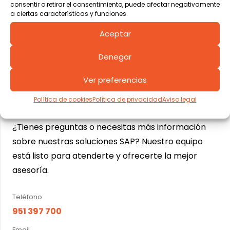
consentir o retirar el consentimiento, puede afectar negativamente
a ciertas características y funciones.
Consultoría en SAP para Logística
Aceptar
Denegar
Ver preferencias
Estamos aquí para
ayudarte
Política de cookies
Política de privacidad
Aviso legal
¿Tienes preguntas o necesitas más información
sobre nuestras soluciones SAP? Nuestro equipo
está listo para atenderte y ofrecerte la mejor
asesoría.
Teléfono
951 397 700
Email